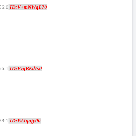
56:0
ID:V+mNWqL70
56:1
ID:PygBEdIs0
58:1
ID:PJJqajy00