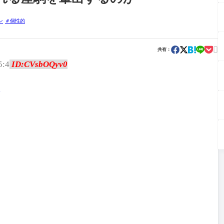
ン
個性的

共有：
5:4
ID:CVsbOQyv0
ン