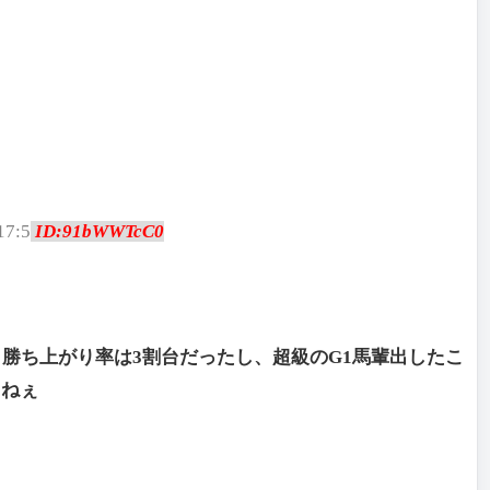
17:5
ID:91bWWTcC0
勝ち上がり率は3割台だったし、超級のG1馬輩出したこ
しねぇ