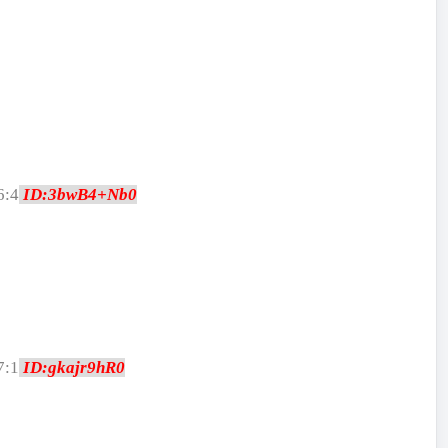
6:4
ID:3bwB4+Nb0
7:1
ID:gkajr9hR0