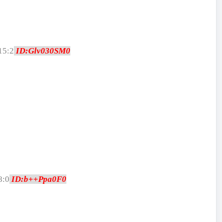
15:2
ID:Glv030SM0
8:0
ID:b++Ppa0F0