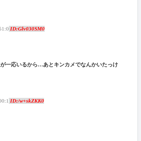
51:0
ID:Glv030SM0
リが一応いるから…あとキンカメでなんかいたっけ
00:1
ID:/w+skZKK0
？