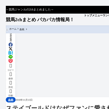
～競馬ジャンルの2chまとめました～
トップメニュー
ラン
競馬2chまとめ パカパカ情報局！
ホーム
血統

SHARE:

コピー

保存

目次

印刷
血統
2018年11月13日
ステイゴールドはなぜファンに愛さ