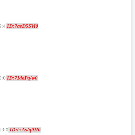
9:4
ID:7asD5SVi0
0:0
ID:7IdePq/w0
13:0
ID:l+As/q9H0