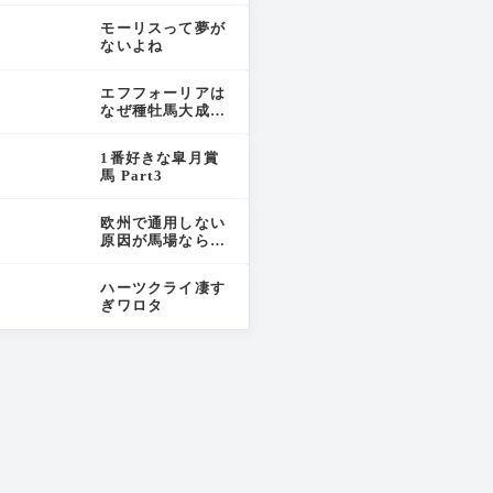
があると馬と思う
モーリスって夢が
から出走した」
ないよね
エフフォーリアは
なぜ種牡馬大成功
したのか
1番好きな皐月賞
馬 Part3
欧州で通用しない
原因が馬場なら、
短距離でも通用し
ないはず。なぜ中
ハーツクライ凄す
距離だけ「馬場の
ぎワロタ
せい」なのか？