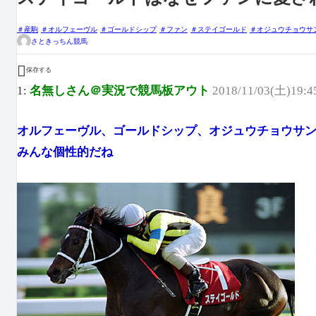
産駒
オルフェーヴル
ゴールドシップ
ファン
ステイゴールド
オジュウチョウサ
さときっちん競馬

保存する
1:
名無しさん＠実況で競馬板アウト
2018/11/03(土)19:4
オルフェーヴル、ゴールドシップ、オジュウチョウサ
みんな個性的だね