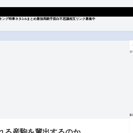
キング
時事ネタ
2chまとめ
最強馬
騎手
面白
不思議
相互リンク募集中
記
事
を
カ
検
索
新
れる産駒を輩出するのか