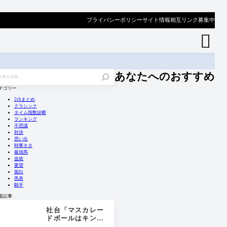
プライバシーポリシー
サイト情報
相互リンク募集中

あなたへのおすすめ
テゴリー
2chまとめ
クラシック
タイム指数診断
ランキング
不思議
対決
思い出
時事ネタ
最強馬
血統
要望
面白
馬券
騎手
着記事
社台「マスカレー
ドボールはキング
ジョージ出る価値